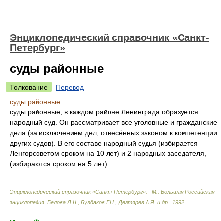
Энциклопедический справочник «Санкт-
Петербург»
суды районные
Толкование
Перевод
суды районные
суды районные, в каждом районе Ленинграда образуется
народный суд. Он рассматривает все уголовные и гражданские
дела (за исключением дел, отнесённых законом к компетенции
других судов). В его составе народный судья (избирается
Ленгорсоветом сроком на 10 лет) и 2 народных заседателя,
(избираются сроком на 5 лет).
Энциклопедический справочник «Санкт-Петербург». - М.: Большая Российская
энциклопедия
.
Белова Л.Н., Булдаков Г.Н., Дегтярев А.Я. и др.
.
1992
.