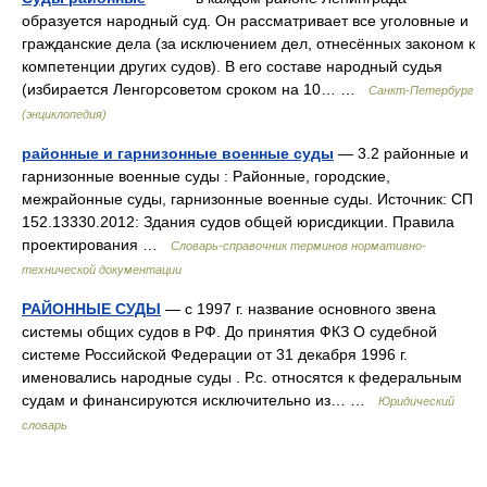
образуется народный суд. Он рассматривает все уголовные и
гражданские дела (за исключением дел, отнесённых законом к
компетенции других судов). В его составе народный судья
(избирается Ленгорсоветом сроком на 10… …
Санкт-Петербург
(энциклопедия)
районные и гарнизонные военные суды
— 3.2 районные и
гарнизонные военные суды : Районные, городские,
межрайонные суды, гарнизонные военные суды. Источник: СП
152.13330.2012: Здания судов общей юрисдикции. Правила
проектирования …
Словарь-справочник терминов нормативно-
технической документации
РАЙОННЫЕ СУДЫ
— с 1997 г. название основного звена
системы общих судов в РФ. До принятия ФКЗ О судебной
системе Российской Федерации от 31 декабря 1996 г.
именовались народные суды . Р.с. относятся к федеральным
судам и финансируются исключительно из… …
Юридический
словарь