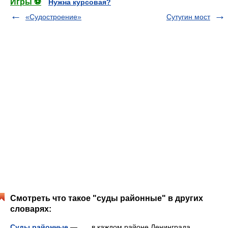
Игры ⚽
Нужна курсовая?
«Судостроение»
Сутугин мост
Смотреть что такое "суды районные" в других
словарях:
Суды районные
— в каждом районе Ленинграда